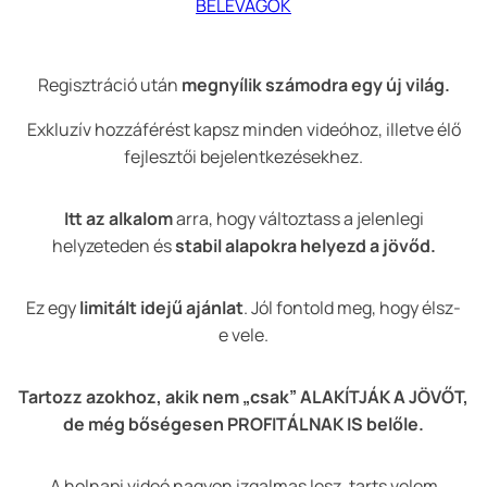
BELEVÁGOK
Regisztráció után
megnyílik számodra egy új világ.
Exkluzív hozzáférést kapsz minden videóhoz, illetve élő
fejlesztői bejelentkezésekhez.
Itt az alkalom
arra, hogy változtass a jelenlegi
helyzeteden és
stabil alapokra helyezd a jövőd.
Ez egy
limitált idejű ajánlat
. Jól fontold meg, hogy élsz-
e vele.
Tartozz azokhoz, akik nem „csak” ALAKÍTJÁK A JÖVŐT,
de még bőségesen PROFITÁLNAK IS belőle.
A holnapi videó nagyon izgalmas lesz, tarts velem