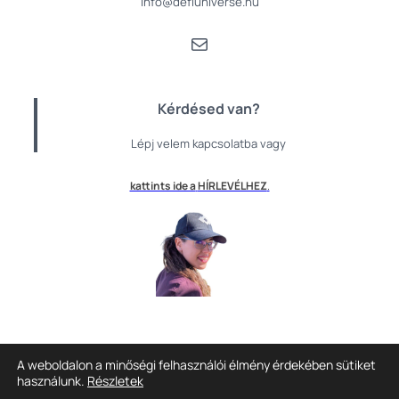
info@defiuniverse.hu
Mail
Kérdésed van?
Lépj velem kapcsolatba vagy
kattints ide a
HÍRLEVÉLHEZ
.
A weboldalon a minőségi felhasználói élmény érdekében sütiket
Az oldal nem a Mosaic Galaxy és a Novalus Prime hivatalos
használunk.
Részletek
kommunikációs csatornája.
Real Seal Verified.