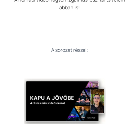
abban is!
A sorozat részei: