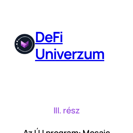
DeFi
Univerzum
III. rész
Az ÚJ program: Mosaic