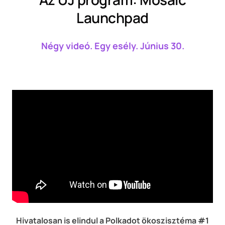
Launchpad
Négy videó. Egy esély. Június 30.
Hivatalosan is
elindul a Polkadot ökoszisztéma #1