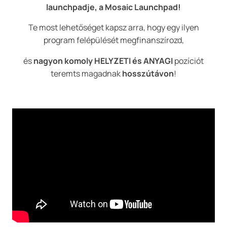
launchpadje, a Mosaic Launchpad!
Te most lehetőséget kapsz arra, hogy egy ilyen
program felépülését megfinanszírozd,
és
nagyon komoly HELYZETI és ANYAGI
pozíciót
teremts magadnak
hosszútávon
!