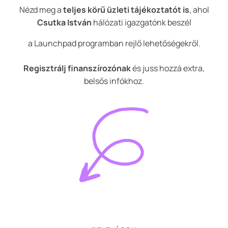
Nézd meg a
teljes körű üzleti tájékoztatót is
, ahol
Csutka István
hálózati igazgatónk beszél
a Launchpad programban rejlő lehetőségekről.
Regisztrálj finanszírozónak
és juss hozzá extra,
belsős infókhoz
.